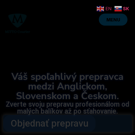
EN
SK
MENU
MENU
Váš spoľahlivý prepravca
medzi Anglickom,
Slovenskom a Českom.
Zverte svoju prepravu profesionálom od
malých balíkov až po sťahovanie.
Objednať prepravu