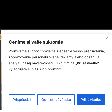
Ceníme si vaše súkromie
Používame súbory cookie na zlepšenie vášho prehliadania,
zobrazovanie personalizovanej reklamy alebo obsahu a
analýzu našej návštevnosti. Kliknutím na
„Prijať všetko“
Najbližšie odchody vozidiel z UK do ČR a SR:
vyjadrujete súhlas s ich použitím.
23.Júl
Najbližšie odchody vozidiel z ČR a SR do UK:
Tel : +421 948 304 550
Tel : +421 948 252 879
12.Júl
Tel : +44 780 73 53 811
Email: info@mittocourier.com
Prispôsobiť
Odmietnuť všetko
Prijať všetko
© 2026 Mitto Courier. Všetky práva vyhradené. Webstránku vytvoril a
Trasy a odchody
spravuje
Michal Janíček.