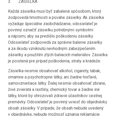
3. ZÁSIELKA
Každá zásielka musí byť zabalená spôsobom, ktorý
zodpovedá hmotnosti a povahe zásielky. Ak zásielka
vyžaduje špeciálne zaobchádzanie, odosielateľ je
povinný označiť zásielku potrebnými symbolmi
a nápismi, aby sa predišlo poškodeniu zásielky.
Odosielateľ zodpovedá za správne balenie zásielky
a za škodu vzniknutú nevhodným zabezpečením
zásielky a použitím zlých baliacich materiálov. Zásielka
je poistená pre prípad poškodenia, straty a krádeže.
Zásielka nesmie obsahovať alkohol, cigarety, tabak,
omamne a psychotropne látky, ani žiadne horľavé,
samovznietiace látky. Ďalej nesmie obsahovať zbrane,
živé zvieratá a rastliny, chemický tovar a žiadne iné
látky, ktoré by ohrozovali zdravie účastníkov cestnej
premávky. Odosielateľ je povinný uviesť do objednávky
obsah zásielky. V prípade, že obsah nebude uvedený
v objednávke, nebude možnosť uznania reklamácie