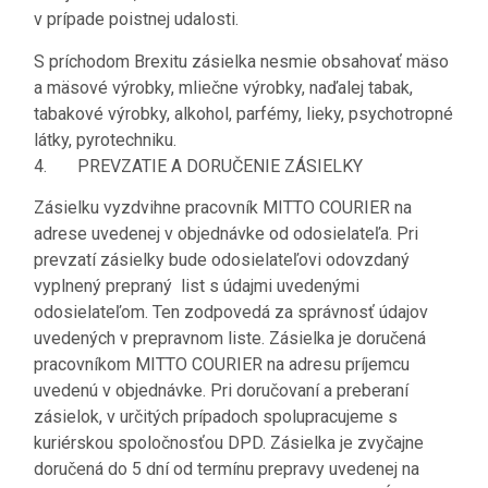
v prípade poistnej udalosti.
S príchodom Brexitu zásielka nesmie obsahovať mäso
a mäsové výrobky, mliečne výrobky, naďalej tabak,
tabakové výrobky, alkohol, parfémy, lieky, psychotropné
látky, pyrotechniku.
4. PREVZATIE A DORUČENIE ZÁSIELKY
Zásielku vyzdvihne pracovník MITTO COURIER na
adrese uvedenej v objednávke od odosielateľa. Pri
prevzatí zásielky bude odosielateľovi odovzdaný
vyplnený prepraný list s údajmi uvedenými
odosielateľom. Ten zodpovedá za správnosť údajov
uvedených v prepravnom liste. Zásielka je doručená
pracovníkom MITTO COURIER na adresu príjemcu
uvedenú v objednávke. Pri doručovaní a preberaní
zásielok, v určitých prípadoch spolupracujeme s
kuriérskou spoločnosťou DPD. Zásielka je zvyčajne
doručená do 5 dní od termínu prepravy uvedenej na