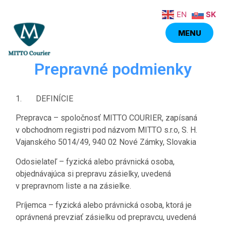
EN
SK
MENU
MENU
Prepravné podmienky
1. DEFINÍCIE
Prepravca
– spoločnosť MITTO COURIER, zapísaná
v obchodnom registri pod názvom MITTO s.r.o, S. H.
Vajanského 5014/49, 940 02 Nové Zámky, Slovakia
Odosielateľ
– fyzická alebo právnická osoba,
objednávajúca si prepravu zásielky, uvedená
v prepravnom liste a na zásielke.
Príjemca
– fyzická alebo právnická osoba, ktorá je
oprávnená prevziať zásielku od prepravcu, uvedená