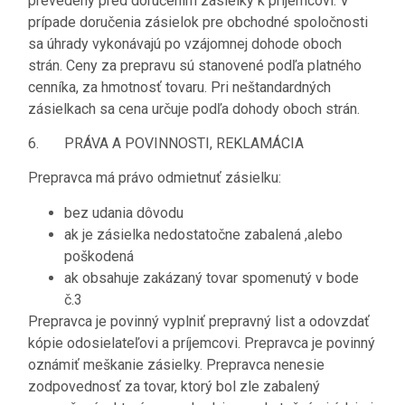
prevedený pred doručením zásielky k príjemcovi. V
prípade doručenia zásielok pre obchodné spoločnosti
sa úhrady vykonávajú po vzájomnej dohode oboch
strán. Ceny za prepravu sú stanovené podľa platného
cenníka, za hmotnosť tovaru. Pri neštandardných
zásielkach sa cena určuje podľa dohody oboch strán.
6. PRÁVA A POVINNOSTI, REKLAMÁCIA
Prepravca má právo odmietnuť zásielku:
bez udania dôvodu
ak je zásielka nedostatočne zabalená ,alebo
poškodená
ak obsahuje zakázaný tovar spomenutý v bode
č.3
Prepravca je povinný vyplniť prepravný list a odovzdať
kópie odosielateľovi a príjemcovi. Prepravca je povinný
oznámiť meškanie zásielky. Prepravca nenesie
zodpovednosť za tovar, ktorý bol zle zabalený