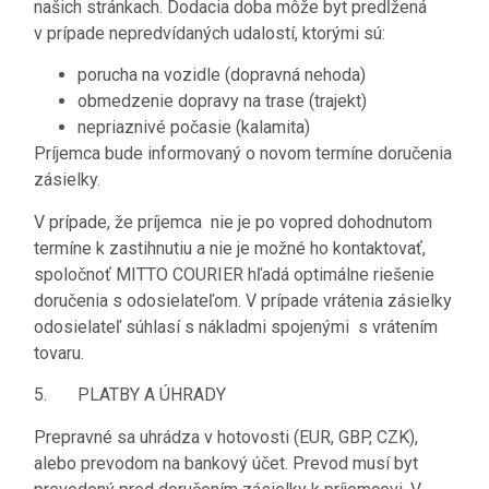
našich stránkach. Dodacia doba môže byt predĺžená
v prípade nepredvídaných udalostí, ktorými sú:
porucha na vozidle (dopravná nehoda)
obmedzenie dopravy na trase (trajekt)
nepriaznivé počasie (kalamita)
Príjemca bude informovaný o novom termíne doručenia
zásielky.
V prípade, že príjemca nie je po vopred dohodnutom
termíne k zastihnutiu a nie je možné ho kontaktovať,
spoločnoť MITTO COURIER hľadá optimálne riešenie
doručenia s odosielateľom. V prípade vrátenia zásielky
odosielateľ súhlasí s nákladmi spojenými s vrátením
tovaru.
5. PLATBY A ÚHRADY
Prepravné sa uhrádza v hotovosti (EUR, GBP, CZK),
alebo prevodom na bankový účet. Prevod musí byt