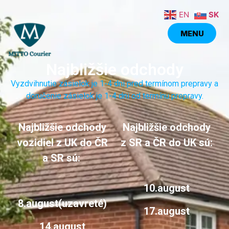
EN
SK
MENU
MENU
Najbližšie odchody
Vyzdvihnutie zásielok je 1-4 dni pred termínom prepravy a
doručenie zásielok je 1-4 dni od termínu prepravy.
Najbližšie odchody
Najbližšie odchody
vozidiel z UK do ČR
z SR a ČR do UK sú:
a SR sú:
10.august
8.august(uzavreté)
17.august
14.august